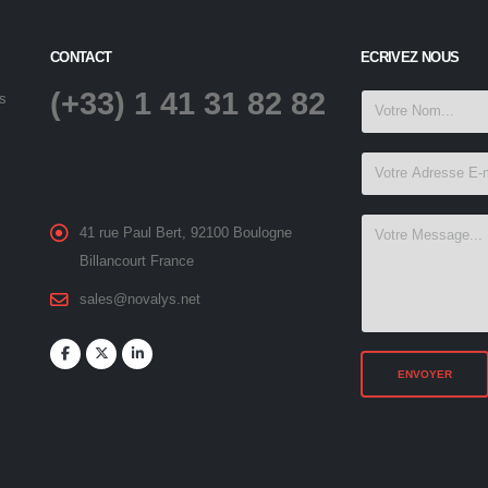
CONTACT
ECRIVEZ NOUS
(+33) 1 41 31 82 82
is
41 rue Paul Bert, 92100 Boulogne
Billancourt France
sales@novalys.net